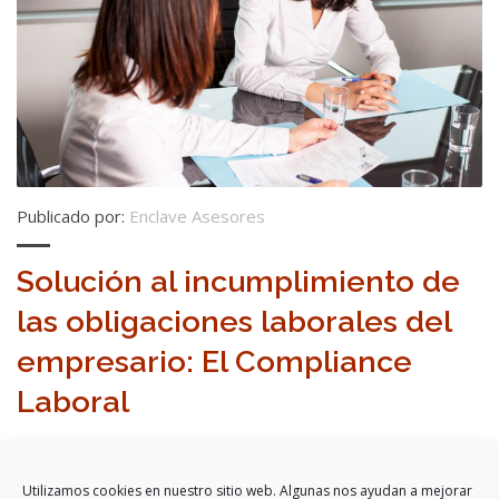
Publicado por:
Enclave Asesores
Solución al incumplimiento de
las obligaciones laborales del
empresario: El Compliance
Laboral
Artículo de opinión escrito por Roberto González
Martín publicado en el número 104 de la revista “FuturArt”,
Utilizamos cookies en nuestro sitio web. Algunas nos ayudan a mejorar