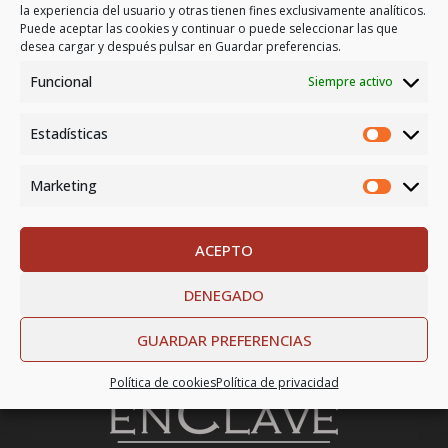
la experiencia del usuario y otras tienen fines exclusivamente analíticos.
titulado “Solución al incumplimiento de las obligaciones
Puede aceptar las cookies y continuar o puede seleccionar las que
laborales del empresario: El Compliance Laboral”....
desea cargar y después pulsar en Guardar preferencias.
Funcional
Siempre activo
READ MORE
Estadísticas
Marketing
ACEPTO
DENEGADO
GUARDAR PREFERENCIAS
Política de cookies
Política de privacidad