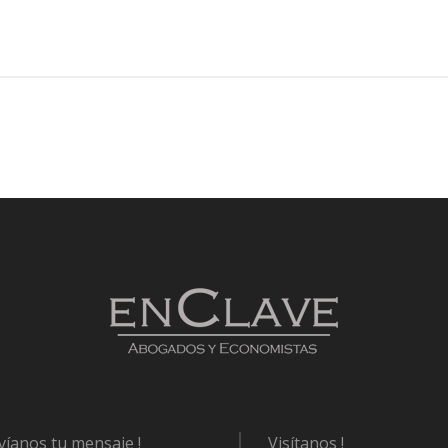
víanos tu mensaje !
Visítanos !