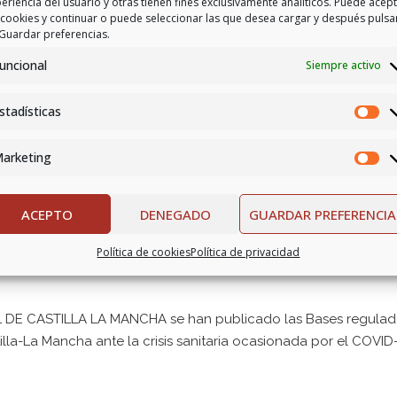
eriencia del usuario y otras tienen fines exclusivamente analíticos. Puede acep
 cookies y continuar o puede seleccionar las que desea cargar y después pulsa
Guardar preferencias.
uncional
Siempre activo
stadísticas
arketing
ACEPTO
DENEGADO
GUARDAR PREFERENCIA
Política de cookies
Política de privacidad
AL DE CASTILLA LA MANCHA se han publicado las Bases regulado
lla-La Mancha ante la crisis sanitaria ocasionada por el COVID-1