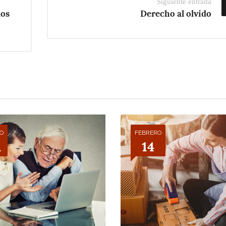
Siguiente entrada
los
Derecho al olvido
IO
FEBRERO
1
14