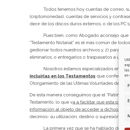
Todos tenemos hoy cuentas de correo, suscri
(criptomonedas), cuentas de servicios y contras
decir de los discos duros externos, o de los PC´s
Pues bien, como Abogado aconsejo que cuan
“Testamento Notarial” es el más común de todos
gestionar todos nuestros archivos y, 2) para que
eliminarlos, o entregarlos o traspasarlos a un he
Uti
exp
Nosotros estamos especializados en redact
las
en 
incluirlas en los Testamentos
que confecciona
Otorgamiento de las Últimas Voluntades de cual
F
De esta manera conseguimos que el “Patrimonio 
E
Testamento, lo que v
a a facilitar que esta perso
información al objeto de acceder a dichos conte
M
decimos- su utilización, destino o supresión.
La primera vez que se ha hablado del denomin