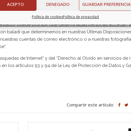
ACEPTO
DENEGADO
GUARDAR PREFERENCIA
Digitales
(
Ley Orgánica 3/2018, de 05 de diciembre
). En esta 
información de carácter digital del Testador.
Política de cookies
Política de privacidad
Testador puede prohibir que determinadas personas accedan a
tión baladí que determinemos en nuestras Últimas Disposicione
uestras cuentas de correo electrónico o a nuestras fotografía
e”.
squedas de Internet” y del “Derecho al Olvido en servicios de 
n en los artículos 93 y 94 de la Ley de Protección de Datos y Ga
Compartir este artículo: