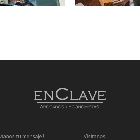
víanos tu mensaje !
Visítanos !