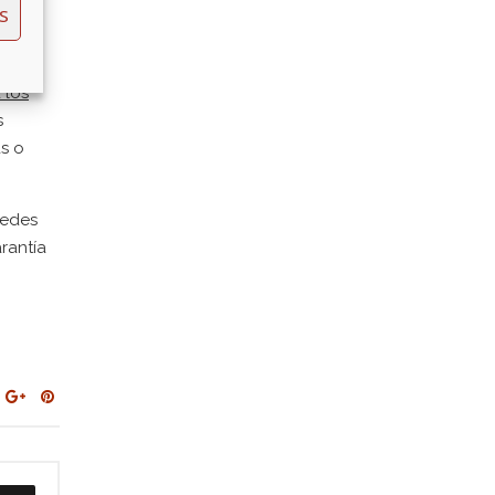
S
Ley lo
 los
s
s o
redes
rantía