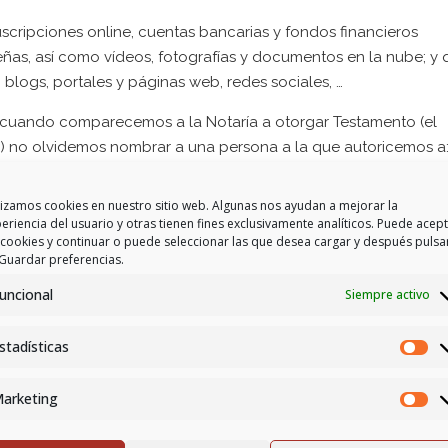
pciones online, cuentas bancarias y fondos financieros
eñas, así como vídeos, fotografías y documentos en la nube; y
, blogs, portales y páginas web, redes sociales, …
do comparecemos a la Notaría a otorgar Testamento (el
) no olvidemos nombrar a una persona a la que autoricemos a:
 disponga de todos nuestros datos digitales, sea para conserva
redero.
lizamos cookies en nuestro sitio web. Algunas nos ayudan a mejorar la
eriencia del usuario y otras tienen fines exclusivamente analíticos. Puede acep
ar este tipo de
Disposiciones Testamentarias Digitales e
 cookies y continuar o puede seleccionar las que desea cargar y después pulsa
Guardar preferencias.
mos para, posteriormente, en sede notarial, se produzca el
quier persona: El Testamento.
uncional
Siempre activo
Digital” sea defendido por la persona que se nombre en el
stadísticas
na pueda dirigirse a los prestadores de servicios de la sociedad
nidos e impartirles las instrucciones convenientes
sobre -com
arketing
ado “Testamento Digital” ha sido en el artículo 96 de la
L