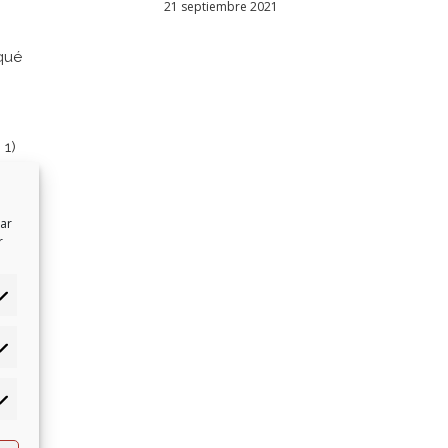
21 septiembre 2021
 qué
 1)
rlos,
tar
r
 de la
o
ey de