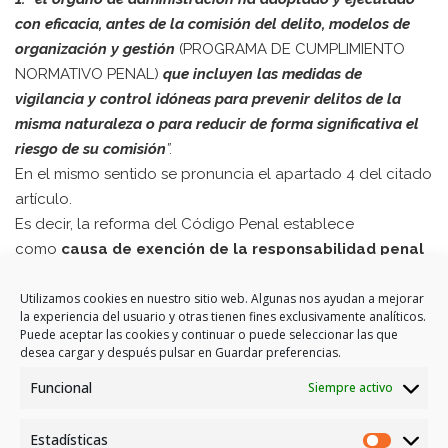
con eficacia, antes de la comisión del delito, modelos de
organización y gestión
(PROGRAMA DE CUMPLIMIENTO
NORMATIVO PENAL)
que incluyen las medidas de
vigilancia y control idóneas para prevenir delitos de la
misma naturaleza o para reducir de forma significativa el
riesgo de su comisión
”.
En el mismo sentido se pronuncia el apartado 4 del citado
artículo.
Es decir, la reforma del Código Penal establece
como
causa de exención de la responsabilidad penal
de la persona jurídica
, la existencia de un programa de
prevención o “
COMPLIANCE PENAL
”.
Utilizamos cookies en nuestro sitio web. Algunas nos ayudan a mejorar
la experiencia del usuario y otras tienen fines exclusivamente analíticos.
Puede aceptar las cookies y continuar o puede seleccionar las que
Roberto Glez. Martín
desea cargar y después pulsar en Guardar preferencias.
Abogado. Director Área Jurídica
Funcional
Siempre activo
VER PDF
Estadísticas