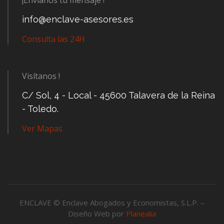
info@enclave-asesores.es
Consulta las 24H
Visítanos !
C/ Sol, 4 - Local - 45600 Talavera de la Reina
- Toledo.
Ver Mapas
ENCLAVE © Enclave Abogados y Economistas, S.L.P. –
Diseño Web por
Planealia